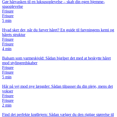
Gør hårvasken til en luksusoplevelse – skab din egen hjemme-
spaoplevelse
Frisure
Frisure
5 min
Hvad sker der, når du farver håret? En guide til farvningens kemi og
hårets struktur
Frisure
Frisure
4 min
Balsam som varmeskjold: Sådan hjælper det med at beskytte håret
mod stylingredskaber
Frisure
Frisure
5 min
Hår på vej mod nye længder: Sådan tilpasser du din pleje, mens det
vokser
Frisure
Frisure
2 min
Find det perfekte krøllejern: Sådan vælger du den rigtige størrelse til