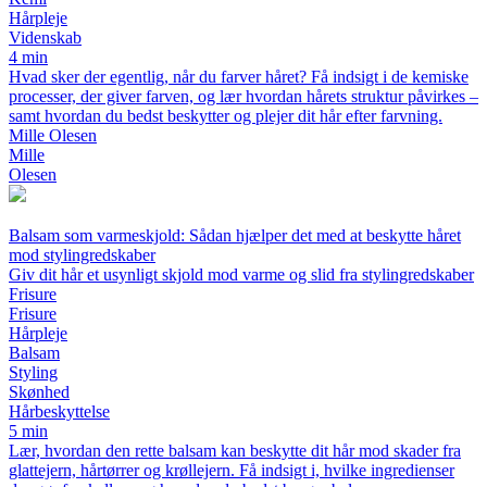
Hårpleje
Videnskab
4 min
Hvad sker der egentlig, når du farver håret? Få indsigt i de kemiske
processer, der giver farven, og lær hvordan hårets struktur påvirkes –
samt hvordan du bedst beskytter og plejer dit hår efter farvning.
Mille Olesen
Mille
Olesen
Balsam som varmeskjold: Sådan hjælper det med at beskytte håret
mod stylingredskaber
Giv dit hår et usynligt skjold mod varme og slid fra stylingredskaber
Frisure
Frisure
Hårpleje
Balsam
Styling
Skønhed
Hårbeskyttelse
5 min
Lær, hvordan den rette balsam kan beskytte dit hår mod skader fra
glattejern, hårtørrer og krøllejern. Få indsigt i, hvilke ingredienser