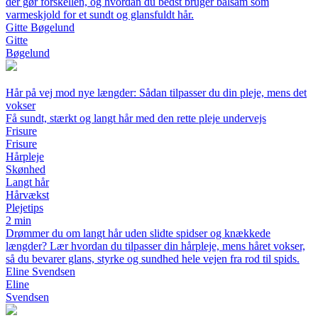
der gør forskellen, og hvordan du bedst bruger balsam som
varmeskjold for et sundt og glansfuldt hår.
Gitte Bøgelund
Gitte
Bøgelund
Hår på vej mod nye længder: Sådan tilpasser du din pleje, mens det
vokser
Få sundt, stærkt og langt hår med den rette pleje undervejs
Frisure
Frisure
Hårpleje
Skønhed
Langt hår
Hårvækst
Plejetips
2 min
Drømmer du om langt hår uden slidte spidser og knækkede
længder? Lær hvordan du tilpasser din hårpleje, mens håret vokser,
så du bevarer glans, styrke og sundhed hele vejen fra rod til spids.
Eline Svendsen
Eline
Svendsen