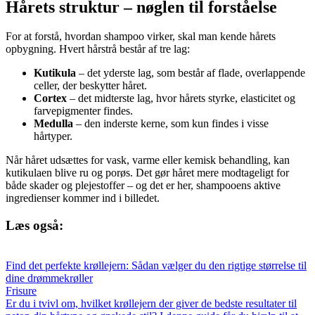
Hårets struktur – nøglen til forståelse
For at forstå, hvordan shampoo virker, skal man kende hårets
opbygning. Hvert hårstrå består af tre lag:
Kutikula
– det yderste lag, som består af flade, overlappende
celler, der beskytter håret.
Cortex
– det midterste lag, hvor hårets styrke, elasticitet og
farvepigmenter findes.
Medulla
– den inderste kerne, som kun findes i visse
hårtyper.
Når håret udsættes for vask, varme eller kemisk behandling, kan
kutikulaen blive ru og porøs. Det gør håret mere modtageligt for
både skader og plejestoffer – og det er her, shampooens aktive
ingredienser kommer ind i billedet.
Læs også:
Find det perfekte krøllejern: Sådan vælger du den rigtige størrelse til
dine drømmekrøller
Frisure
Er du i tvivl om, hvilket krøllejern der giver de bedste resultater til