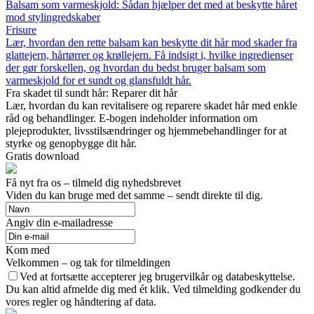
Balsam som varmeskjold: Sådan hjælper det med at beskytte håret
mod stylingredskaber
Frisure
Lær, hvordan den rette balsam kan beskytte dit hår mod skader fra
glattejern, hårtørrer og krøllejern. Få indsigt i, hvilke ingredienser
der gør forskellen, og hvordan du bedst bruger balsam som
varmeskjold for et sundt og glansfuldt hår.
Fra skadet til sundt hår: Reparer dit hår
Lær, hvordan du kan revitalisere og reparere skadet hår med enkle
råd og behandlinger. E-bogen indeholder information om
plejeprodukter, livsstilsændringer og hjemmebehandlinger for at
styrke og genopbygge dit hår.
Gratis download
Få nyt fra os – tilmeld dig nyhedsbrevet
Viden du kan bruge med det samme – sendt direkte til dig.
Angiv din e-mailadresse
Kom med
Velkommen – og tak for tilmeldingen
Ved at fortsætte accepterer jeg brugervilkår og databeskyttelse.
Du kan altid afmelde dig med ét klik. Ved tilmelding godkender du
vores regler og håndtering af data.