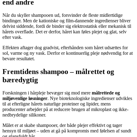
end andre
Når du skyller shampooen ud, forsvinder de fleste midlertidige
bindinger. Men de kationiske og film-dannende ingredienser bliver
delvist siddende, fordi de binder sig elektrostatisk eller mekanisk til
hårets overflade. Det er derfor, håret kan føles plejet og glat, selv
efter vask.
Effekten aftager dog gradvist, efterhånden som håret udsættes for
sol, varme og ny vask. Derfor er kontinuerlig pleje nødvendig for at
bevare resultatet.
Fremtidens shampoo – målrettet og
bæredygtig
Forskningen i hårpleje bevæger sig mod mere
målrettede og
miljøvenlige løsninger
. Nye bioteknologiske ingredienser udvikles
til at efterligne hårets naturlige proteiner og lipider, mens
producenter arbejder på at reducere brugen af mikroplast og ikke-
nedbrydelige silikoner.
Målet er at skabe shampooer, der både plejer effektivt og tager
hensyn til miljøet – uden at gå på kompromis med følelsen af sundt
og glansfuldt hår.