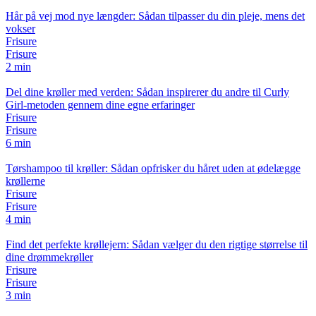
Hår på vej mod nye længder: Sådan tilpasser du din pleje, mens det
vokser
Frisure
Frisure
2 min
Del dine krøller med verden: Sådan inspirerer du andre til Curly
Girl-metoden gennem dine egne erfaringer
Frisure
Frisure
6 min
Tørshampoo til krøller: Sådan opfrisker du håret uden at ødelægge
krøllerne
Frisure
Frisure
4 min
Find det perfekte krøllejern: Sådan vælger du den rigtige størrelse til
dine drømmekrøller
Frisure
Frisure
3 min