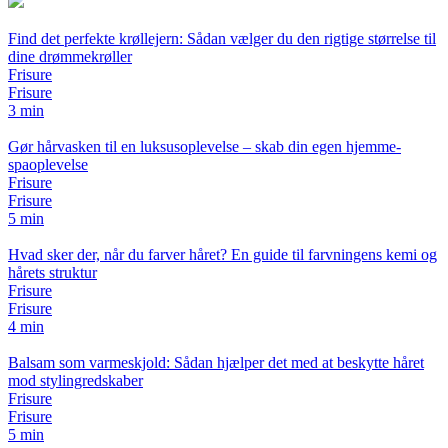
Find det perfekte krøllejern: Sådan vælger du den rigtige størrelse til
dine drømmekrøller
Frisure
Frisure
3 min
Gør hårvasken til en luksusoplevelse – skab din egen hjemme-
spaoplevelse
Frisure
Frisure
5 min
Hvad sker der, når du farver håret? En guide til farvningens kemi og
hårets struktur
Frisure
Frisure
4 min
Balsam som varmeskjold: Sådan hjælper det med at beskytte håret
mod stylingredskaber
Frisure
Frisure
5 min