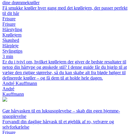
dine drømmekrøller
Få smukke krøller hver gang med det krøllejern, der passer perfekt
til dit hår
Frisure
Frisure
Hårstyling
Krøllejern
Skønhed
Hårpleje
Stylingtips
3 min
Er du i tvivl om, hvilket krøllejern der giver de bedste resultater til
netop din hårtype og ønskede stil? I denne guide får du hjælp til at
vælge den rigtige størrelse, så du kan skabe alt fra bløde bølger til
definerede krøller – og få dem til at holde hele dagen.
André Kauffmann
André
Kauffmann
Gør hårvasken til en luksusoplevelse – skab din egen hjemme-
spaoplevelse
Forvandl din daglige hårvask til et øjeblik af ro, velvære og
selvforkælelse
Frisure