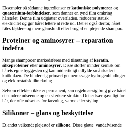
Eksempler på sådanne ingredienser er
kationiske polymerer
og
quaternium-forbindelser
, som danner en tynd film omkring
hårstrået. Denne film udglatter overfladen, reducerer statisk
elektricitet og gør håret lettere at rede ud. Det er også derfor, håret
føles blødere og mere glansfuldt efter brug af en plejende shampoo.
Proteiner og aminosyrer – reparation
indefra
Mange shampooer markedsføres med tilsætning af
keratin
,
silkeproteiner
eller
aminosyrer
. Disse stoffer minder kemisk om
hårets egne byggesten og kan midlertidigt udfylde små skader i
kutikulaen. De binder sig primært gennem svage hydrogenbindinger
og elektrostatisk tiltrækning.
Selvom effekten ikke er permanent, kan regelmæssig brug give håret
et sundere udseende og en stærkere struktur. Det er især gavnligt for
hår, der ofte udsættes for farvning, varme eller styling.
Silikoner – glans og beskyttelse
Et andet velkendt plejestof er
silikone
. Disse glatte, vandafvisende