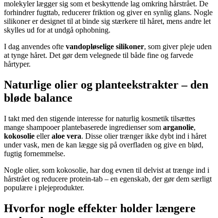
molekyler lægger sig som et beskyttende lag omkring hårstrået. De
forhindrer fugttab, reducerer friktion og giver en synlig glans. Nogle
silikoner er designet til at binde sig stærkere til håret, mens andre let
skylles ud for at undgå ophobning.
I dag anvendes ofte
vandopløselige silikoner
, som giver pleje uden
at tynge håret. Det gør dem velegnede til både fine og farvede
hårtyper.
Naturlige olier og planteekstrakter – den
bløde balance
I takt med den stigende interesse for naturlig kosmetik tilsættes
mange shampooer plantebaserede ingredienser som
arganolie
,
kokosolie
eller
aloe vera
. Disse olier trænger ikke dybt ind i håret
under vask, men de kan lægge sig på overfladen og give en blød,
fugtig fornemmelse.
Nogle olier, som kokosolie, har dog evnen til delvist at trænge ind i
hårstrået og reducere protein-tab – en egenskab, der gør dem særligt
populære i plejeprodukter.
Hvorfor nogle effekter holder længere