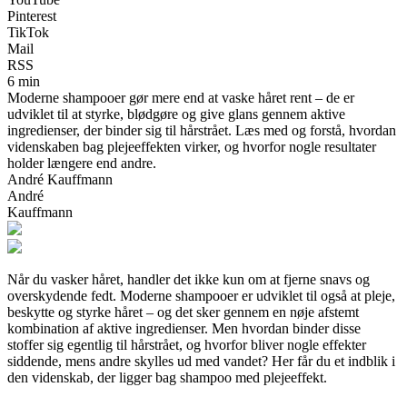
Pinterest
TikTok
Mail
RSS
6 min
Moderne shampooer gør mere end at vaske håret rent – de er
udviklet til at styrke, blødgøre og give glans gennem aktive
ingredienser, der binder sig til hårstrået. Læs med og forstå, hvordan
videnskaben bag plejeeffekten virker, og hvorfor nogle resultater
holder længere end andre.
André Kauffmann
André
Kauffmann
Når du vasker håret, handler det ikke kun om at fjerne snavs og
overskydende fedt. Moderne shampooer er udviklet til også at pleje,
beskytte og styrke håret – og det sker gennem en nøje afstemt
kombination af aktive ingredienser. Men hvordan binder disse
stoffer sig egentlig til hårstrået, og hvorfor bliver nogle effekter
siddende, mens andre skylles ud med vandet? Her får du et indblik i
den videnskab, der ligger bag shampoo med plejeeffekt.