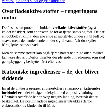
varmeskjold for et sundt og glansfuldt hår.
Overfladeaktive stoffer – rengøringens
motor
De fleste shampooer indeholder
overfladeaktive stoffer
(også
kaldet tensider), som er ansvarlige for at fjerne snavs og fedt. De har
en dobbelt virkning: den ene ende af molekylet binder sig til fedt og
snavs, mens den anden ende binder sig til vand. Når du skyller
håret, løftes snavset væk.
Men de samme stoffer kan også fjerne hårets naturlige olier, hvilket
kan gøre det tørt. Derfor tilsættes der plejende ingredienser, som skal
genopbygge og beskytte håret efter vask.
Kationiske ingredienser – de, der bliver
siddende
En af de vigtigste grupper af plejestoffer i shampoo er
kationiske
forbindelser
– det vil sige molekyler med en positiv ladning.
Hårstråets overflade har en svag negativ ladning, især når det er
beskadiget. De positivt ladede ingredienser tiltrækkes derfor
elektrostatisk og binder sig til håret.