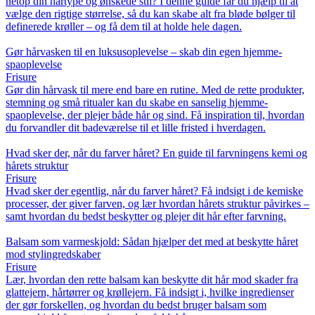
netop din hårtype og ønskede stil? I denne guide får du hjælp til at
vælge den rigtige størrelse, så du kan skabe alt fra bløde bølger til
definerede krøller – og få dem til at holde hele dagen.
Gør hårvasken til en luksusoplevelse – skab din egen hjemme-
spaoplevelse
Frisure
Gør din hårvask til mere end bare en rutine. Med de rette produkter,
stemning og små ritualer kan du skabe en sanselig hjemme-
spaoplevelse, der plejer både hår og sind. Få inspiration til, hvordan
du forvandler dit badeværelse til et lille fristed i hverdagen.
Hvad sker der, når du farver håret? En guide til farvningens kemi og
hårets struktur
Frisure
Hvad sker der egentlig, når du farver håret? Få indsigt i de kemiske
processer, der giver farven, og lær hvordan hårets struktur påvirkes –
samt hvordan du bedst beskytter og plejer dit hår efter farvning.
Balsam som varmeskjold: Sådan hjælper det med at beskytte håret
mod stylingredskaber
Frisure
Lær, hvordan den rette balsam kan beskytte dit hår mod skader fra
glattejern, hårtørrer og krøllejern. Få indsigt i, hvilke ingredienser
der gør forskellen, og hvordan du bedst bruger balsam som