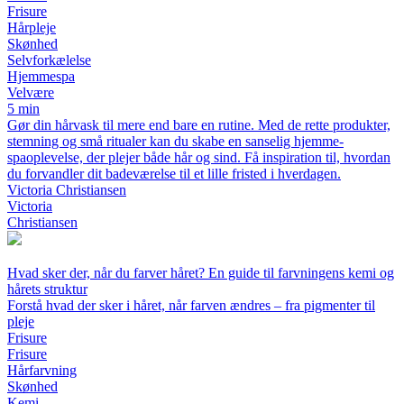
Frisure
Hårpleje
Skønhed
Selvforkælelse
Hjemmespa
Velvære
5 min
Gør din hårvask til mere end bare en rutine. Med de rette produkter,
stemning og små ritualer kan du skabe en sanselig hjemme-
spaoplevelse, der plejer både hår og sind. Få inspiration til, hvordan
du forvandler dit badeværelse til et lille fristed i hverdagen.
Victoria Christiansen
Victoria
Christiansen
Hvad sker der, når du farver håret? En guide til farvningens kemi og
hårets struktur
Forstå hvad der sker i håret, når farven ændres – fra pigmenter til
pleje
Frisure
Frisure
Hårfarvning
Skønhed
Kemi