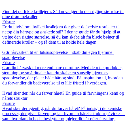
Find det perfekte krøllejern: Sådan vælger du den rigtige størrelse til
dine drømmekrøller
Frisure
Er du i tvivl om, hvilket krøllejern der giver de bedste resultater til
netop din hårtype og ønskede stil? I denne guide får du hjælp til at
vælge den rigtige størrelse, så du kan skabe alt fra bløde bølger til
definerede krøller – og få dem til at holde hele dagen.
Gør hårvasken til en luksusoplevelse – skab din egen hjemme-
spaoplevelse
Frisure
Gør din hårvask til mere end bare en rutine. Med de rette produkter,
stemning og små ritualer kan du skabe en sanselig hjemme-
spaoplevelse, der plejer både hår og sind. Få inspiration til, hvordan
du forvandler dit badeværelse til et lille fristed i hverdagen.
Hvad sker der, når du farver håret? En guide til farvningens kemi og
hårets struktur
Frisure
Hvad sker der egentlig, når du farver håret? Få indsigt i de kemiske
processer, der giver farven, og lær hvordan hårets struktur påvirkes –
samt hvordan du bedst beskytter og plejer dit hår efter farvning.