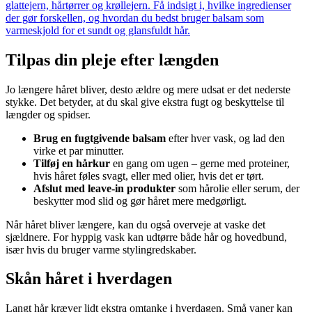
glattejern, hårtørrer og krøllejern. Få indsigt i, hvilke ingredienser
der gør forskellen, og hvordan du bedst bruger balsam som
varmeskjold for et sundt og glansfuldt hår.
Tilpas din pleje efter længden
Jo længere håret bliver, desto ældre og mere udsat er det nederste
stykke. Det betyder, at du skal give ekstra fugt og beskyttelse til
længder og spidser.
Brug en fugtgivende balsam
efter hver vask, og lad den
virke et par minutter.
Tilføj en hårkur
en gang om ugen – gerne med proteiner,
hvis håret føles svagt, eller med olier, hvis det er tørt.
Afslut med leave-in produkter
som hårolie eller serum, der
beskytter mod slid og gør håret mere medgørligt.
Når håret bliver længere, kan du også overveje at vaske det
sjældnere. For hyppig vask kan udtørre både hår og hovedbund,
især hvis du bruger varme stylingredskaber.
Skån håret i hverdagen
Langt hår kræver lidt ekstra omtanke i hverdagen. Små vaner kan