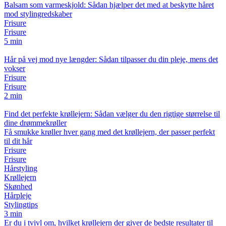
Balsam som varmeskjold: Sådan hjælper det med at beskytte håret
mod stylingredskaber
Frisure
Frisure
5 min
Hår på vej mod nye længder: Sådan tilpasser du din pleje, mens det
vokser
Frisure
Frisure
2 min
Find det perfekte krøllejern: Sådan vælger du den rigtige størrelse til
dine drømmekrøller
Få smukke krøller hver gang med det krøllejern, der passer perfekt
til dit hår
Frisure
Frisure
Hårstyling
Krøllejern
Skønhed
Hårpleje
Stylingtips
3 min
Er du i tvivl om, hvilket krøllejern der giver de bedste resultater til