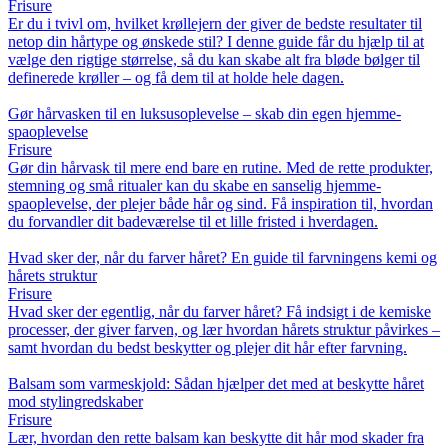
Frisure
Er du i tvivl om, hvilket krøllejern der giver de bedste resultater til
netop din hårtype og ønskede stil? I denne guide får du hjælp til at
vælge den rigtige størrelse, så du kan skabe alt fra bløde bølger til
definerede krøller – og få dem til at holde hele dagen.
Gør hårvasken til en luksusoplevelse – skab din egen hjemme-
spaoplevelse
Frisure
Gør din hårvask til mere end bare en rutine. Med de rette produkter,
stemning og små ritualer kan du skabe en sanselig hjemme-
spaoplevelse, der plejer både hår og sind. Få inspiration til, hvordan
du forvandler dit badeværelse til et lille fristed i hverdagen.
Hvad sker der, når du farver håret? En guide til farvningens kemi og
hårets struktur
Frisure
Hvad sker der egentlig, når du farver håret? Få indsigt i de kemiske
processer, der giver farven, og lær hvordan hårets struktur påvirkes –
samt hvordan du bedst beskytter og plejer dit hår efter farvning.
Balsam som varmeskjold: Sådan hjælper det med at beskytte håret
mod stylingredskaber
Frisure
Lær, hvordan den rette balsam kan beskytte dit hår mod skader fra