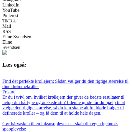
LinkedIn
YouTube
Pinterest
TikTok
Mail
RSS
Eline Svendsen
Eline
Svendsen
Læs også:
Find det perfekte krøllejern: Sådan vælger du den rigtige størrelse til
dine drømmekrøller
Frisure
Er du i tvivl om, hvilket krøllejern der giver de bedste resultater til
netop din hårtype og ønskede stil? I denne guide får du hjælp til at
vælge den rigtige størrelse, så du kan skabe alt fra bløde bølger til
definerede krøller – og få dem til at holde hele dagen.
Gør hårvasken til en luksusoplevelse – skab din egen hjemme-
spaoplevelse