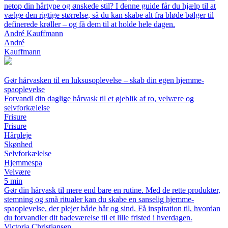
netop din hårtype og ønskede stil? I denne guide får du hjælp til at
vælge den rigtige størrelse, så du kan skabe alt fra bløde bølger til
definerede krøller – og få dem til at holde hele dagen.
André Kauffmann
André
Kauffmann
Gør hårvasken til en luksusoplevelse – skab din egen hjemme-
spaoplevelse
Forvandl din daglige hårvask til et øjeblik af ro, velvære og
selvforkælelse
Frisure
Frisure
Hårpleje
Skønhed
Selvforkælelse
Hjemmespa
Velvære
5 min
Gør din hårvask til mere end bare en rutine. Med de rette produkter,
stemning og små ritualer kan du skabe en sanselig hjemme-
spaoplevelse, der plejer både hår og sind. Få inspiration til, hvordan
du forvandler dit badeværelse til et lille fristed i hverdagen.
Victoria Christiansen