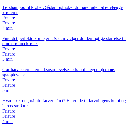
Tørshampoo til krøller: Sådan opfrisker du håret uden at ødelægge
krøllerne
Frisure
Frisure
4 min
Find det perfekte krøllejern: Sådan vælger du den rigtige størrelse til
dine drømmekrøller
Frisure
Frisure
3 min
Gør hårvasken til en luksusoplevelse – skab din egen hjemme-
spaoplevelse
Frisure
Frisure
5 min
Hvad sker der, når du farver håret? En guide til farvningens kemi og
hårets struktur
Frisure
Frisure
4 min