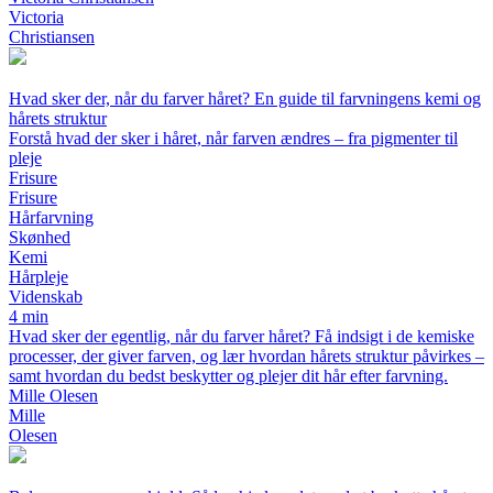
Victoria
Christiansen
Hvad sker der, når du farver håret? En guide til farvningens kemi og
hårets struktur
Forstå hvad der sker i håret, når farven ændres – fra pigmenter til
pleje
Frisure
Frisure
Hårfarvning
Skønhed
Kemi
Hårpleje
Videnskab
4 min
Hvad sker der egentlig, når du farver håret? Få indsigt i de kemiske
processer, der giver farven, og lær hvordan hårets struktur påvirkes –
samt hvordan du bedst beskytter og plejer dit hår efter farvning.
Mille Olesen
Mille
Olesen