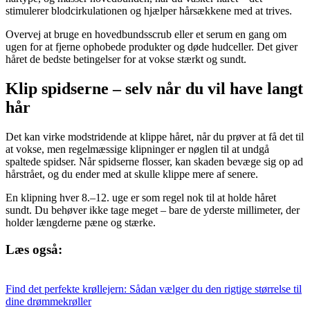
stimulerer blodcirkulationen og hjælper hårsækkene med at trives.
Overvej at bruge en hovedbundsscrub eller et serum en gang om
ugen for at fjerne ophobede produkter og døde hudceller. Det giver
håret de bedste betingelser for at vokse stærkt og sundt.
Klip spidserne – selv når du vil have langt
hår
Det kan virke modstridende at klippe håret, når du prøver at få det til
at vokse, men regelmæssige klipninger er nøglen til at undgå
spaltede spidser. Når spidserne flosser, kan skaden bevæge sig op ad
hårstrået, og du ender med at skulle klippe mere af senere.
En klipning hver 8.–12. uge er som regel nok til at holde håret
sundt. Du behøver ikke tage meget – bare de yderste millimeter, der
holder længderne pæne og stærke.
Læs også:
Find det perfekte krøllejern: Sådan vælger du den rigtige størrelse til
dine drømmekrøller