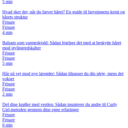
5 min
Hvad sker der, når du farver håret? En guide til farvningens kemi og
hårets struktur
Frisure
Frisure
4 min
Balsam som varmeskjold: Sådan hjælper det med at beskytte håret
mod stylingredskaber
Frisure
Frisure
5 min
Hår på vej mod nye længder: Sådan tilpasser du din pleje, mens det
vokser
Frisure
Frisure
2 min
Del dine krøller med verden: Sådan inspirerer du andre til Curly
Girl-metoden gennem dine egne erfaringer
Frisure
Frisure
6 min