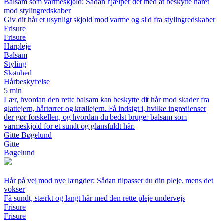
Balsam som varmeskjold: Sådan hjælper det med at beskytte håret
mod stylingredskaber
Giv dit hår et usynligt skjold mod varme og slid fra stylingredskaber
Frisure
Frisure
Hårpleje
Balsam
Styling
Skønhed
Hårbeskyttelse
5 min
Lær, hvordan den rette balsam kan beskytte dit hår mod skader fra
glattejern, hårtørrer og krøllejern. Få indsigt i, hvilke ingredienser
der gør forskellen, og hvordan du bedst bruger balsam som
varmeskjold for et sundt og glansfuldt hår.
Gitte Bøgelund
Gitte
Bøgelund
Hår på vej mod nye længder: Sådan tilpasser du din pleje, mens det
vokser
Få sundt, stærkt og langt hår med den rette pleje undervejs
Frisure
Frisure