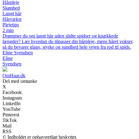
Hårpleje
Skønhed
Langt hår
Hårvækst
Plejetips
2 min
Drømmer du om langt hår uden slidte spidser og knækkede
længder? Lær hvordan du tilpasser din hårpleje, mens håret vokser,
så du bevarer glans, styrke og sundhed hele vejen fra rod til spids.
Eline Svendsen
Eline
Svendsen
OmHaar.dk
Del med omtanke
X
Facebook
Instagram
LinkedIn
YouTube
Pinterest
TikTok
Mail
RSS
© Indholdet er ophavsretligt beskyttet.