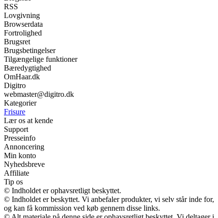
RSS
Lovgivning
Browserdata
Fortrolighed
Brugsret
Brugsbetingelser
Tilgængelige funktioner
Bæredygtighed
OmHaar.dk
Digitro
webmaster@digitro.dk
Kategorier
Frisure
Lær os at kende
Support
Presseinfo
Annoncering
Min konto
Nyhedsbreve
Affiliate
Tip os
© Indholdet er ophavsretligt beskyttet.
© Indholdet er beskyttet. Vi anbefaler produkter, vi selv står inde for,
og kan få kommission ved køb gennem disse links.
© Alt materiale på denne side er ophavsretligt beskyttet. Vi deltager i