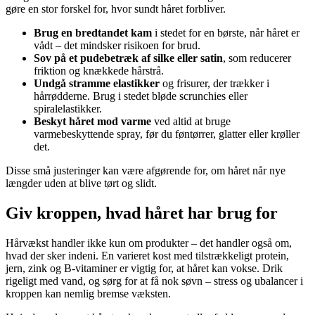
gøre en stor forskel for, hvor sundt håret forbliver.
Brug en bredtandet kam
i stedet for en børste, når håret er
vådt – det mindsker risikoen for brud.
Sov på et pudebetræk af silke eller satin
, som reducerer
friktion og knækkede hårstrå.
Undgå stramme elastikker
og frisurer, der trækker i
hårrødderne. Brug i stedet bløde scrunchies eller
spiralelastikker.
Beskyt håret mod varme
ved altid at bruge
varmebeskyttende spray, før du føntørrer, glatter eller krøller
det.
Disse små justeringer kan være afgørende for, om håret når nye
længder uden at blive tørt og slidt.
Giv kroppen, hvad håret har brug for
Hårvækst handler ikke kun om produkter – det handler også om,
hvad der sker indeni. En varieret kost med tilstrækkeligt protein,
jern, zink og B-vitaminer er vigtig for, at håret kan vokse. Drik
rigeligt med vand, og sørg for at få nok søvn – stress og ubalancer i
kroppen kan nemlig bremse væksten.