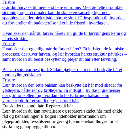
Frisure
Gør din hårvask til mere end bare en rutine. Med de rette produkter,
stemning og små ritualer kan du skabe en sanselig hjemme-
spaoplevelse, der plejer både hår og sind. Få inspiration til, hvordan
du forvandler dit badeværelse til et lille fristed i hverdagen.
Hvad sker der, når du farver håret? En guide til farvningens kemi og
hårets struktur
Frisure
Hvad sker der egentlig, når du farver håret? Få indsigt i de kemiske
processer, der giver farven, og lær hvordan hårets struktur påvirkes –
samt hvordan du bedst beskytter og plejer dit hår efter farvning.
Balsam som varmeskjold: Sådan hjælper det med at beskytte håret
mod stylingredskaber
Frisure
Lær, hvordan den rette balsam kan beskytte dit hår mod skader fra
glattejern, hårtørrer og krøllejern. Få indsigt i, hvilke ingredienser
der gør forskellen, og hvordan du bedst bruger balsam som
varmeskjold for et sundt og glansfuldt hår.
Fra skadet til sundt hår: Reparer dit hår
Lær, hvordan du kan revitalisere og reparere skadet hår med enkle
råd og behandlinger. E-bogen indeholder information om
plejeprodukter, livsstilsændringer og hjemmebehandlinger for at
styrke og genopbygge dit hår.