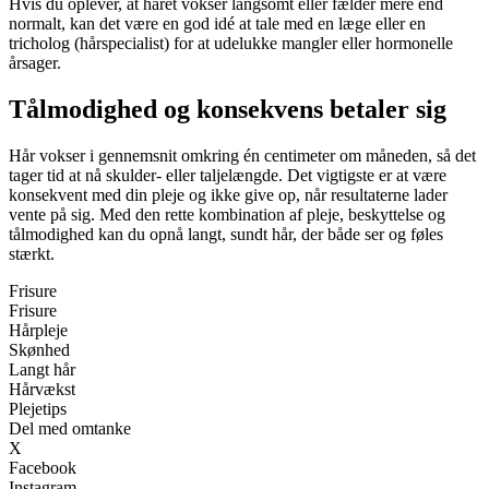
Hvis du oplever, at håret vokser langsomt eller fælder mere end
normalt, kan det være en god idé at tale med en læge eller en
tricholog (hårspecialist) for at udelukke mangler eller hormonelle
årsager.
Tålmodighed og konsekvens betaler sig
Hår vokser i gennemsnit omkring én centimeter om måneden, så det
tager tid at nå skulder- eller taljelængde. Det vigtigste er at være
konsekvent med din pleje og ikke give op, når resultaterne lader
vente på sig. Med den rette kombination af pleje, beskyttelse og
tålmodighed kan du opnå langt, sundt hår, der både ser og føles
stærkt.
Frisure
Frisure
Hårpleje
Skønhed
Langt hår
Hårvækst
Plejetips
Del med omtanke
X
Facebook
Instagram