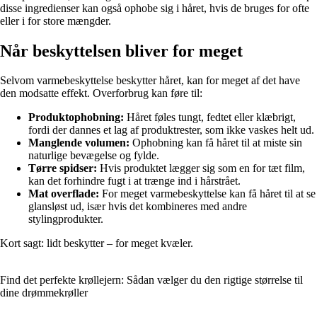
disse ingredienser kan også ophobe sig i håret, hvis de bruges for ofte
eller i for store mængder.
Når beskyttelsen bliver for meget
Selvom varmebeskyttelse beskytter håret, kan for meget af det have
den modsatte effekt. Overforbrug kan føre til:
Produktophobning:
Håret føles tungt, fedtet eller klæbrigt,
fordi der dannes et lag af produktrester, som ikke vaskes helt ud.
Manglende volumen:
Ophobning kan få håret til at miste sin
naturlige bevægelse og fylde.
Tørre spidser:
Hvis produktet lægger sig som en for tæt film,
kan det forhindre fugt i at trænge ind i hårstrået.
Mat overflade:
For meget varmebeskyttelse kan få håret til at se
glansløst ud, især hvis det kombineres med andre
stylingprodukter.
Kort sagt: lidt beskytter – for meget kvæler.
Find det perfekte krøllejern: Sådan vælger du den rigtige størrelse til
dine drømmekrøller