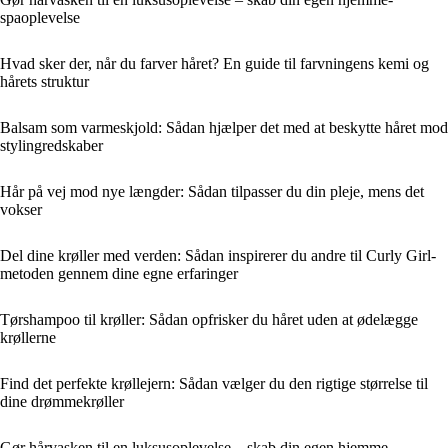
spaoplevelse
Hvad sker der, når du farver håret? En guide til farvningens kemi og
hårets struktur
Balsam som varmeskjold: Sådan hjælper det med at beskytte håret mod
stylingredskaber
Hår på vej mod nye længder: Sådan tilpasser du din pleje, mens det
vokser
Del dine krøller med verden: Sådan inspirerer du andre til Curly Girl-
metoden gennem dine egne erfaringer
Tørshampoo til krøller: Sådan opfrisker du håret uden at ødelægge
krøllerne
Find det perfekte krøllejern: Sådan vælger du den rigtige størrelse til
dine drømmekrøller
Gør hårvasken til en luksusoplevelse – skab din egen hjemme-