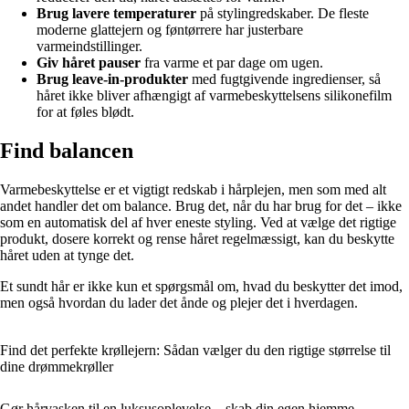
Brug lavere temperaturer
på stylingredskaber. De fleste
moderne glattejern og føntørrere har justerbare
varmeindstillinger.
Giv håret pauser
fra varme et par dage om ugen.
Brug leave-in-produkter
med fugtgivende ingredienser, så
håret ikke bliver afhængigt af varmebeskyttelsens silikonefilm
for at føles blødt.
Find balancen
Varmebeskyttelse er et vigtigt redskab i hårplejen, men som med alt
andet handler det om balance. Brug det, når du har brug for det – ikke
som en automatisk del af hver eneste styling. Ved at vælge det rigtige
produkt, dosere korrekt og rense håret regelmæssigt, kan du beskytte
håret uden at tynge det.
Et sundt hår er ikke kun et spørgsmål om, hvad du beskytter det imod,
men også hvordan du lader det ånde og plejer det i hverdagen.
Find det perfekte krøllejern: Sådan vælger du den rigtige størrelse til
dine drømmekrøller
Gør hårvasken til en luksusoplevelse – skab din egen hjemme-