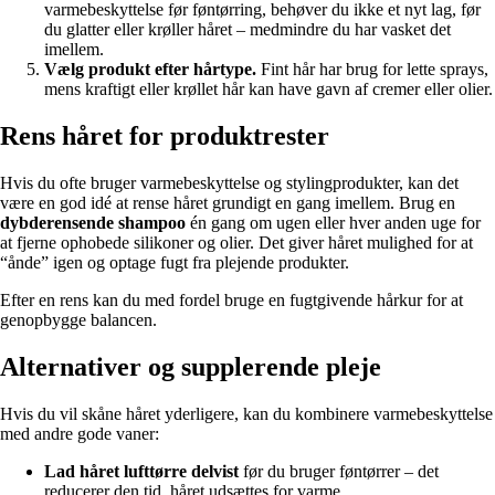
varmebeskyttelse før føntørring, behøver du ikke et nyt lag, før
du glatter eller krøller håret – medmindre du har vasket det
imellem.
Vælg produkt efter hårtype.
Fint hår har brug for lette sprays,
mens kraftigt eller krøllet hår kan have gavn af cremer eller olier.
Rens håret for produktrester
Hvis du ofte bruger varmebeskyttelse og stylingprodukter, kan det
være en god idé at rense håret grundigt en gang imellem. Brug en
dybderensende shampoo
én gang om ugen eller hver anden uge for
at fjerne ophobede silikoner og olier. Det giver håret mulighed for at
“ånde” igen og optage fugt fra plejende produkter.
Efter en rens kan du med fordel bruge en fugtgivende hårkur for at
genopbygge balancen.
Alternativer og supplerende pleje
Hvis du vil skåne håret yderligere, kan du kombinere varmebeskyttelse
med andre gode vaner:
Lad håret lufttørre delvist
før du bruger føntørrer – det
reducerer den tid, håret udsættes for varme.