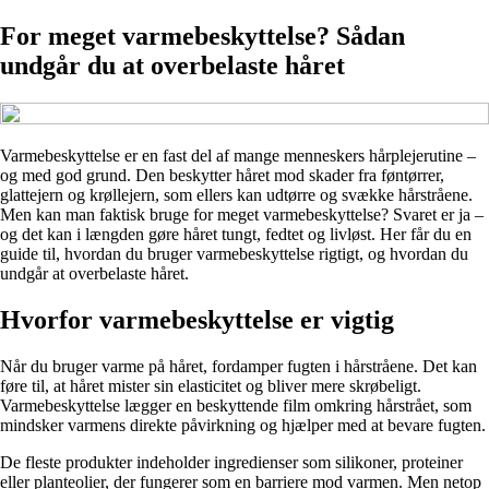
For meget varmebeskyttelse? Sådan
undgår du at overbelaste håret
Varmebeskyttelse er en fast del af mange menneskers hårplejerutine –
og med god grund. Den beskytter håret mod skader fra føntørrer,
glattejern og krøllejern, som ellers kan udtørre og svække hårstråene.
Men kan man faktisk bruge for meget varmebeskyttelse? Svaret er ja –
og det kan i længden gøre håret tungt, fedtet og livløst. Her får du en
guide til, hvordan du bruger varmebeskyttelse rigtigt, og hvordan du
undgår at overbelaste håret.
Hvorfor varmebeskyttelse er vigtig
Når du bruger varme på håret, fordamper fugten i hårstråene. Det kan
føre til, at håret mister sin elasticitet og bliver mere skrøbeligt.
Varmebeskyttelse lægger en beskyttende film omkring hårstrået, som
mindsker varmens direkte påvirkning og hjælper med at bevare fugten.
De fleste produkter indeholder ingredienser som silikoner, proteiner
eller planteolier, der fungerer som en barriere mod varmen. Men netop